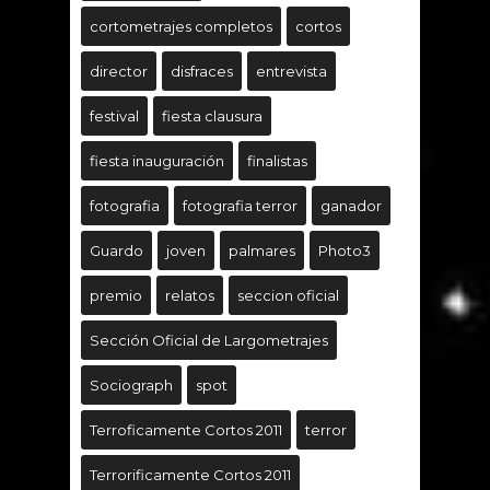
cortometrajes completos
cortos
director
disfraces
entrevista
festival
fiesta clausura
fiesta inauguración
finalistas
fotografia
fotografia terror
ganador
Guardo
joven
palmares
Photo3
premio
relatos
seccion oficial
Sección Oficial de Largometrajes
Sociograph
spot
Terroficamente Cortos 2011
terror
Terrorificamente Cortos 2011