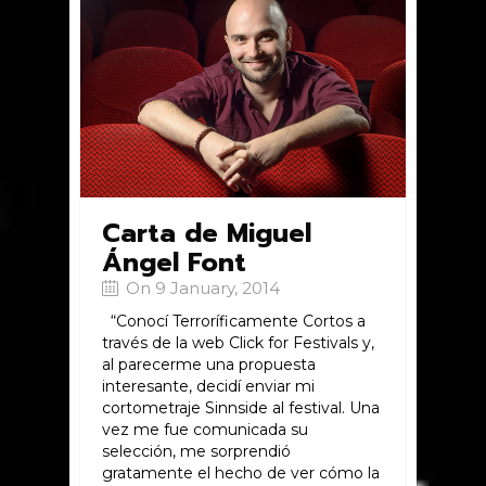
Carta de Miguel
Ángel Font
On 9 January, 2014
“Conocí Terroríficamente Cortos a
través de la web Click for Festivals y,
al parecerme una propuesta
interesante, decidí enviar mi
cortometraje Sinnside al festival. Una
vez me fue comunicada su
selección, me sorprendió
gratamente el hecho de ver cómo la