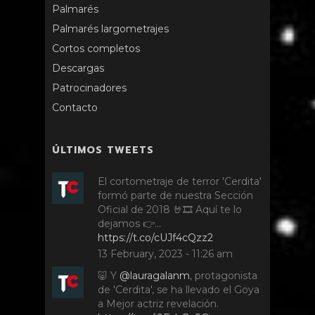
Palmarés
Palmarés largometrajes
Cortos completos
Descargas
Patrocinadores
Contacto
ÚLTIMOS TWEETS
El cortometraje de terror 'Cerdita'
formó parte de nuestra Sección
Oficial de 2018 🤘🎞️ Aquí te lo
dejamos 👉…
https://t.co/cUJf4cQzz2
13 February, 2023 - 11:26 am
🐷 Y
@lauragalanm
, protagonista
de 'Cerdita', se ha llevado el Goya
a Mejor actriz revelación.