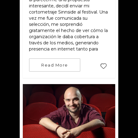
interesante, decidí enviar mi
cortometraje Sinnside al festival. Una
vez me fue comunicada su
selección, me sorprendió
gratamente el hecho de ver cómo la
organización le daba cobertura a
través de los medios, generando
presencia en internet tanto para
Read More