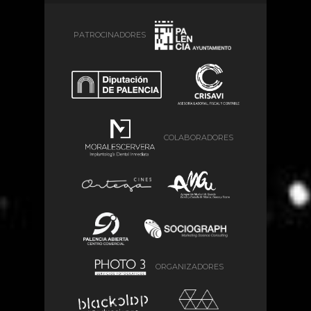
PATROCINADORES
COLABORADORES
ORGANIZADORES