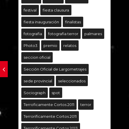
festival
fiesta clausura
fiesta inauguración
finalistas
fotografia
fotografia terror
palmares
Photo3
premio
relatos
seccion oficial
Sección Oficial de Largometrajes
sede provincial
seleccionados
Sociograph
spot
Terroficamente Cortos 2011
terror
Terrorificamente Cortos 2011
Terrorificamente Cortos 2013