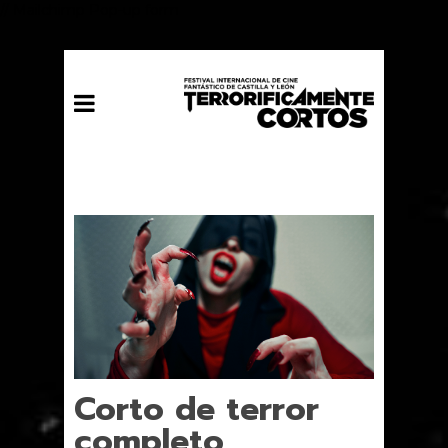
// Mailchimp Pop-up form
Corto de terror
completo