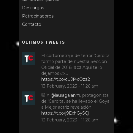
Descargas
Patrocinadores
Contacto
ÚLTIMOS TWEETS
El cortometraje de terror 'Cerdita'
formó parte de nuestra Sección
Oficial de 2018 🤘🎞️ Aquí te lo
dejamos 👉…
https://t.co/cUJf4cQzz2
13 February, 2023 - 11:26 am
🐷 Y
@lauragalanm
, protagonista
de 'Cerdita', se ha llevado el Goya
a Mejor actriz revelación.
https://t.co/j9ExhGySCj
13 February, 2023 - 11:26 am