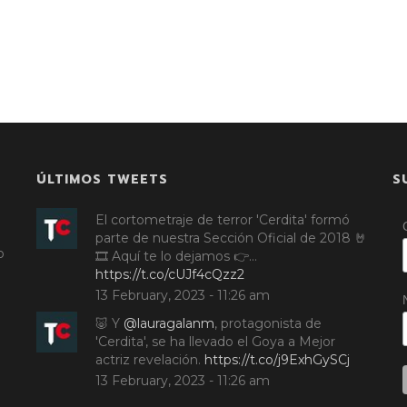
ÚLTIMOS TWEETS
S
El cortometraje de terror 'Cerdita' formó
parte de nuestra Sección Oficial de 2018 🤘
o
🎞️ Aquí te lo dejamos 👉…
https://t.co/cUJf4cQzz2
13 February, 2023 - 11:26 am
🐷 Y
@lauragalanm
, protagonista de
'Cerdita', se ha llevado el Goya a Mejor
actriz revelación.
https://t.co/j9ExhGySCj
13 February, 2023 - 11:26 am