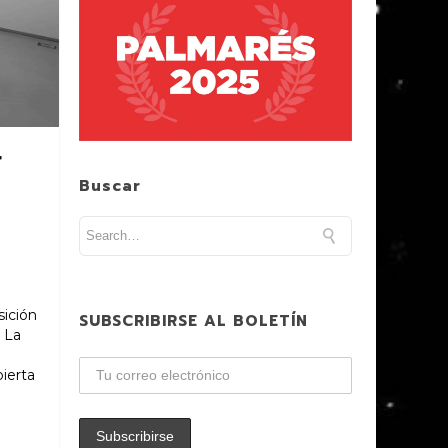
r
Buscar
n
sición
SUBSCRIBIRSE AL BOLETÍN
. La
ierta