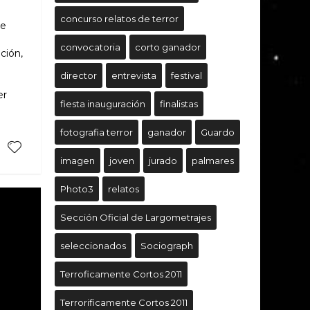
concurso relatos de terror
de
convocatoria
corto ganador
ción,
director
entrevista
festival
er
fiesta inauguración
finalistas
fotografia terror
ganador
Guardo
imagen
joven
jurado
palmares
Photo3
relatos
Sección Oficial de Largometrajes
seleccionados
Sociograph
Terroficamente Cortos 2011
Terrorificamente Cortos 2011