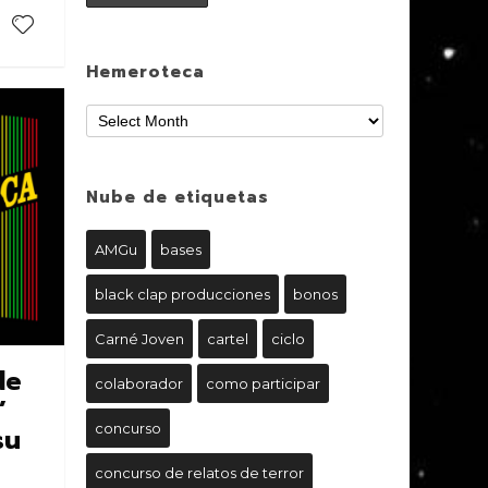
Hemeroteca
Nube de etiquetas
AMGu
bases
black clap producciones
bonos
Carné Joven
cartel
ciclo
de
colaborador
como participar
’
concurso
su
concurso de relatos de terror