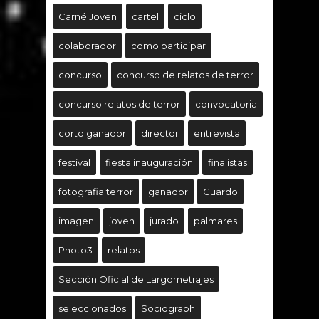
Carné Joven
cartel
ciclo
colaborador
como participar
concurso
concurso de relatos de terror
concurso relatos de terror
convocatoria
corto ganador
director
entrevista
festival
fiesta inauguración
finalistas
fotografia terror
ganador
Guardo
imagen
joven
jurado
palmares
Photo3
relatos
Sección Oficial de Largometrajes
seleccionados
Sociograph