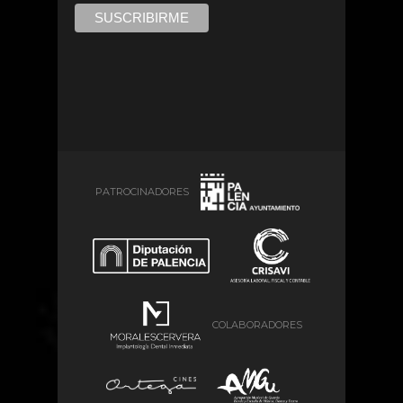
PATROCINADORES
COLABORADORES