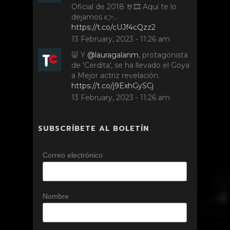
Oficial de 2018 🤘🎞️ Aquí te lo
dejamos 👉…
https://t.co/cUJf4cQzz2
13 February, 2023 - 11:26 am
🐷 Y
@lauragalanm
, protagonista
de 'Cerdita', se ha llevado el Goya
a Mejor actriz revelación.
https://t.co/j9ExhGySCj
13 February, 2023 - 11:26 am
SUBSCRÍBETE AL BOLETÍN
Correo electrónico
Nombre