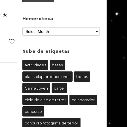
, de
Hemeroteca
Nube de etiquetas
actividades
bases
black clap producciones
bonos
Carné Joven
cartel
ciclo de cine de terror
colaborador
concurso
concurso fotografía de terror