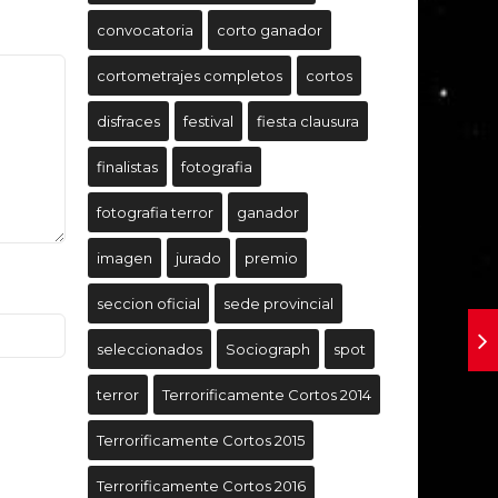
convocatoria
corto ganador
cortometrajes completos
cortos
disfraces
festival
fiesta clausura
finalistas
fotografia
fotografia terror
ganador
imagen
jurado
premio
seccion oficial
sede provincial
seleccionados
Sociograph
spot
terror
Terrorificamente Cortos 2014
Terrorificamente Cortos 2015
Terrorificamente Cortos 2016