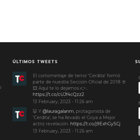
ÚLTIMOS TWEETS
S
El cortometraje de terror 'Cerdita' formó
parte de nuestra Sección Oficial de 2018 🤘
o
🎞️ Aquí te lo dejamos 👉…
https://t.co/cUJf4cQzz2
13 February, 2023 - 11:26 am
🐷 Y
@lauragalanm
, protagonista de
'Cerdita', se ha llevado el Goya a Mejor
actriz revelación.
https://t.co/j9ExhGySCj
13 February, 2023 - 11:26 am