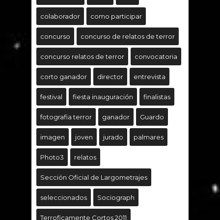
colaborador
como participar
concurso
concurso de relatos de terror
concurso relatos de terror
convocatoria
corto ganador
director
entrevista
festival
fiesta inauguración
finalistas
fotografia terror
ganador
Guardo
imagen
joven
jurado
palmares
Photo3
relatos
Sección Oficial de Largometrajes
seleccionados
Sociograph
Terroficamente Cortos 2011