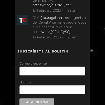
dejamos 👉…
https://t.co/cUJf4cQzz2
13 February, 2023 - 11:26 am
🐷 Y
@lauragalanm
, protagonista
de 'Cerdita', se ha llevado el Goya
a Mejor actriz revelación.
https://t.co/j9ExhGySCj
13 February, 2023 - 11:26 am
SUBSCRÍBETE AL BOLETÍN
Correo electrónico
Nombre