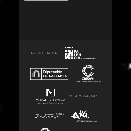
PATROCINADORES
COLABORADORES