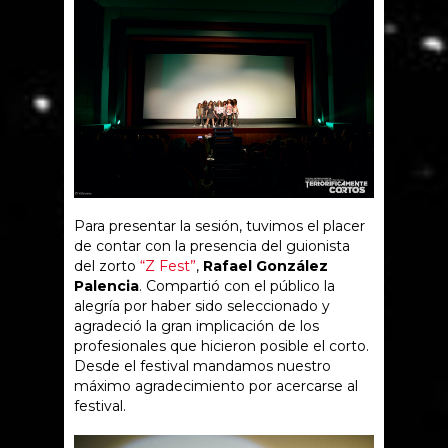
Para presentar la sesión, tuvimos el placer
de contar con la presencia del guionista
del zorto
“Z Fest”
,
Rafael González
Palencia
. Compartió con el público la
alegría por haber sido seleccionado y
agradeció la gran implicación de los
profesionales que hicieron posible el corto.
Desde el festival mandamos nuestro
máximo agradecimiento por acercarse al
festival.