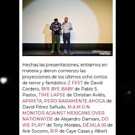
Hechas las presentaciones, entramos en
materia y dieron comienzo las
proyecciones de los últimos ocho cortos
de terror y fantástico
Z FEST
de David
Cordero,
BYE BYE BABY
de Pablo S.
Pastor,
TIME LAPSE
de Christian Avilés,
APRIETA, PERO RARAMENTE AHOGA
de
David Pérez Sañudo,
M.A.M.O.N.
MONITOR AGAINST MEXICANS OVER
NATIONWIDE
de Alejandro Damiani,
DO
WE PLAY?
de Tony Morales,
DÉJALA IR
de
Arie Socorro,
RIP
de Caye Casas y Albert