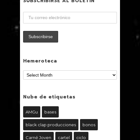
SUBSCRIBIRSE AL BOLETÍN
Hemeroteca
Nube de etiquetas
AMGu
bases
black clap producciones
bonos
Carné Joven
cartel
ciclo