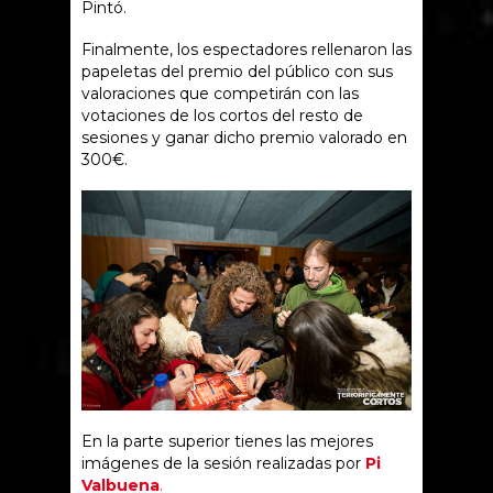
Pintó.
Finalmente, los espectadores rellenaron las
papeletas del premio del público con sus
valoraciones que competirán con las
votaciones de los cortos del resto de
sesiones y ganar dicho premio valorado en
300€.
En la parte superior tienes las mejores
imágenes de la sesión realizadas por
Pi
Valbuena
.