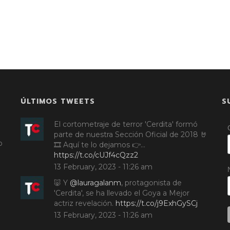
ÚLTIMOS TWEETS
S
El cortometraje de terror 'Cerdita' formó
parte de nuestra Sección Oficial de 2018 🤘
o
🎞️ Aquí te lo dejamos 👉…
https://t.co/cUJf4cQzz2
13 February, 2023 - 11:26 am
🐷 Y
@lauragalanm
, protagonista de
'Cerdita', se ha llevado el Goya a Mejor
actriz revelación.
https://t.co/j9ExhGySCj
13 February, 2023 - 11:26 am