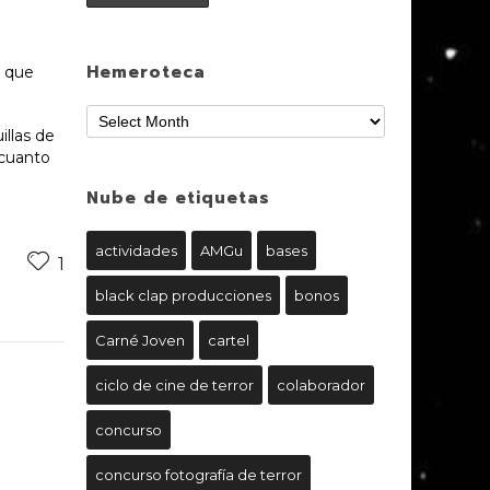
Hemeroteca
a que
llas de
 cuanto
Nube de etiquetas
actividades
AMGu
bases
1
black clap producciones
bonos
Carné Joven
cartel
ciclo de cine de terror
colaborador
concurso
concurso fotografía de terror