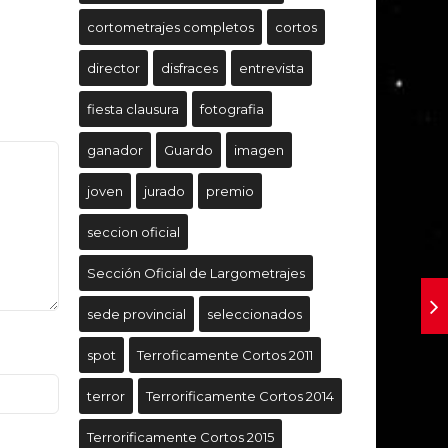
cortometrajes completos
cortos
director
disfraces
entrevista
fiesta clausura
fotografia
ganador
Guardo
imagen
joven
jurado
premio
seccion oficial
Sección Oficial de Largometrajes
sede provincial
seleccionados
spot
Terroficamente Cortos 2011
terror
Terrorificamente Cortos 2014
Terrorificamente Cortos 2015