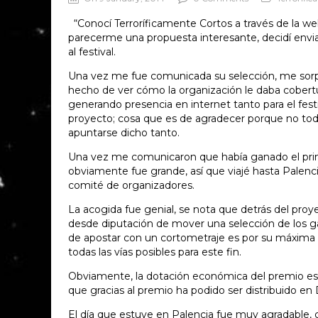
“Conocí Terroríficamente Cortos a través de la web 
parecerme una propuesta interesante, decidí envi
al festival.
Una vez me fue comunicada su selección, me sor
hecho de ver cómo la organización le daba cobertu
generando presencia en internet tanto para el fes
proyecto; cosa que es de agradecer porque no tod
apuntarse dicho tanto.
Una vez me comunicaron que había ganado el prime
obviamente fue grande, así que viajé hasta Palenci
comité de organizadores.
La acogida fue genial, se nota que detrás del pro
desde diputación de mover una selección de los gan
de apostar con un cortometraje es por su máxima d
todas las vías posibles para este fin.
Obviamente, la dotación económica del premio es u
que gracias al premio ha podido ser distribuido e
El día que estuve en Palencia fue muy agradable, 