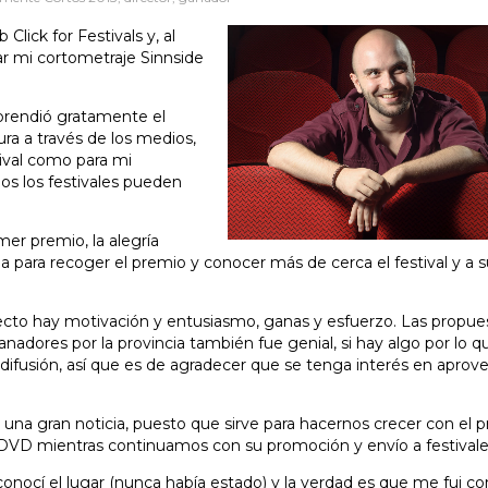
Click for Festivals y, al
ar mi cortometraje Sinnside
prendió gratamente el
ra a través de los medios,
tival como para mi
os los festivales pueden
r premio, la alegría
a para recoger el premio y conocer más de cerca el festival y a 
yecto hay motivación y entusiasmo, ganas y esfuerzo. Las propue
adores por la provincia también fue genial, si hay algo por lo q
ifusión, así que es de agradecer que se tenga interés en aprov
na gran noticia, puesto que sirve para hacernos crecer con el p
n DVD mientras continuamos con su promoción y envío a festivale
conocí el lugar (nunca había estado) y la verdad es que me fui c