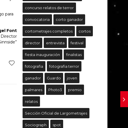
concurso relatos de terror
go para
convocatoria
corto ganador
gel Font
cortometrajes completos
cortos
Director
Sinnside”
director
entrevista
festival
fiesta inauguración
finalistas
fotografia
fotografia terror
ganador
Guardo
joven
palmares
Photo3
premio
relatos
Sección Oficial de Largometrajes
Sociograph
spot