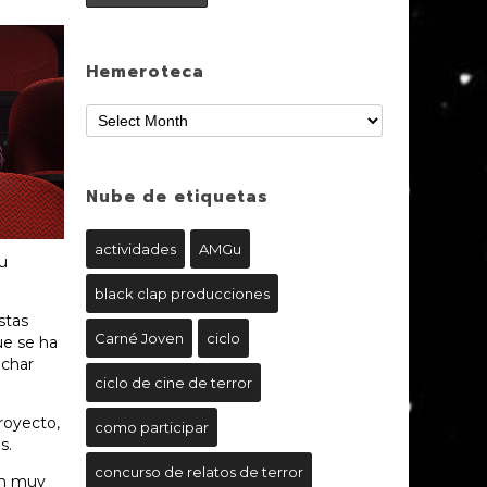
Hemeroteca
Nube de etiquetas
actividades
AMGu
su
black clap producciones
stas
Carné Joven
ciclo
ue se ha
echar
ciclo de cine de terror
royecto,
como participar
s.
concurso de relatos de terror
on muy