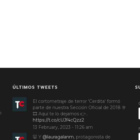
ÚLTIMOS TWEETS
S
El cortometraje de terror 'Cerdita' formó
parte de nuestra Sección Oficial de 2018 🤘
o
🎞️ Aquí te lo dejamos 👉…
https://t.co/cUJf4cQzz2
13 February, 2023 - 11:26 am
🐷 Y
@lauragalanm
, protagonista de