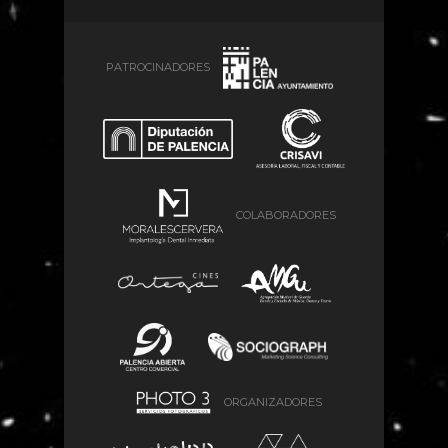
PATROCINADORES
COLABORADORES
ORGANIZADORES