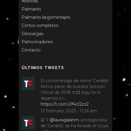
Noticias
Palmarés
Palmarés largometrajes
Cortos completos
Descargas
Patrocinadores
Contacto
ÚLTIMOS TWEETS
El cortometraje de terror 'Cerdita'
formó parte de nuestra Sección
Oficial de 2018 🤘🎞️ Aquí te lo
dejamos 👉…
https://t.co/cUJf4cQzz2
13 February, 2023 - 11:26 am
🐷 Y
@lauragalanm
, protagonista
de 'Cerdita', se ha llevado el Goya