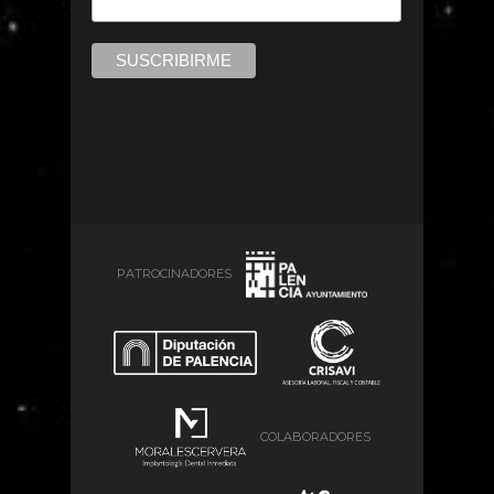
PATROCINADORES
COLABORADORES