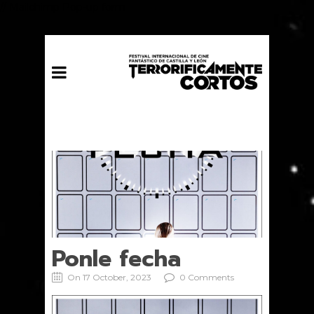
// Mailchimp Pop-up form
Ponle fecha
On 17 October, 2023
0 Comments