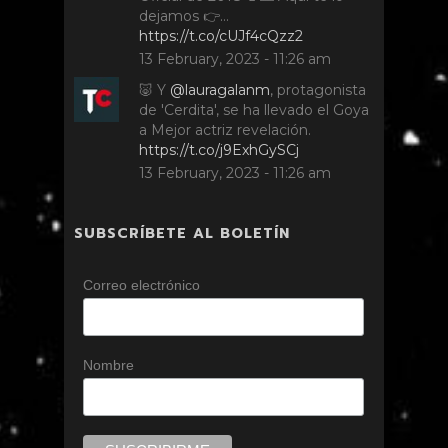
dejamos 👉…
https://t.co/cUJf4cQzz2
13 February, 2023 - 11:26 am
🐷 Y
@lauragalanm
, protagonista
de 'Cerdita', se ha llevado el Goya
a Mejor actriz revelación.
https://t.co/j9ExhGySCj
13 February, 2023 - 11:26 am
SUBSCRÍBETE AL BOLETÍN
Correo electrónico
Nombre