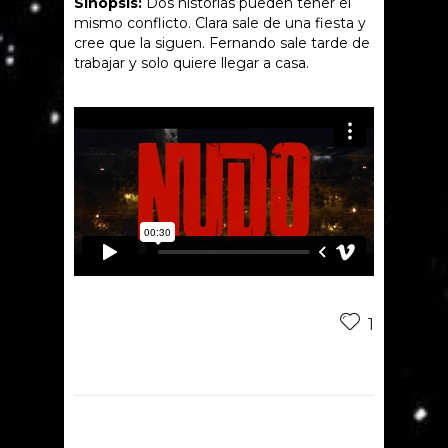
Sinopsis:
Dos historias pueden tener el
mismo conflicto. Clara sale de una fiesta y
cree que la siguen. Fernando sale tarde de
trabajar y solo quiere llegar a casa.
1