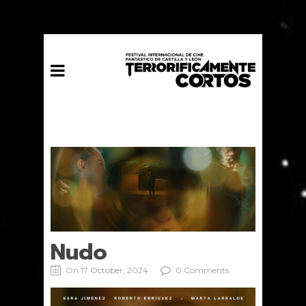
// Mailchimp Pop-up form
Nudo
On 17 October, 2024
0 Comments