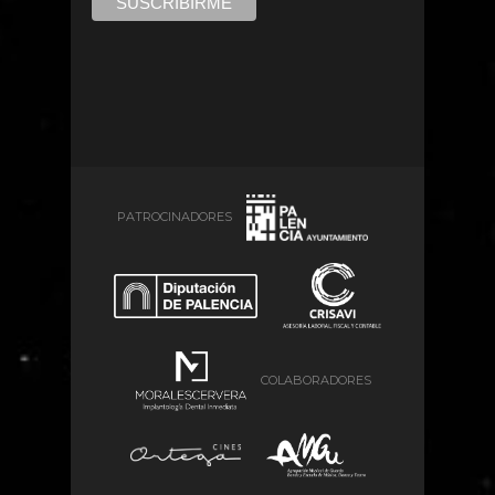
PATROCINADORES
COLABORADORES