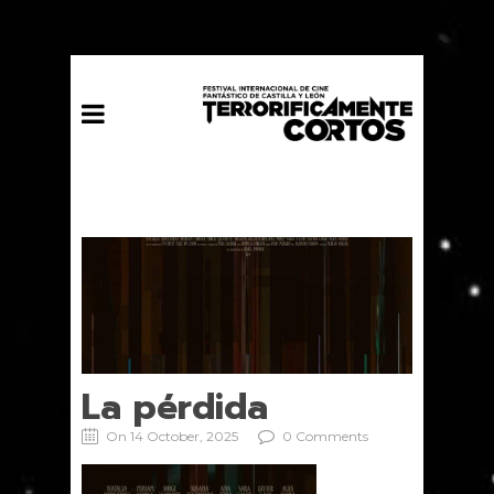
// Mailchimp Pop-up form
La pérdida
On 14 October, 2025
0 Comments