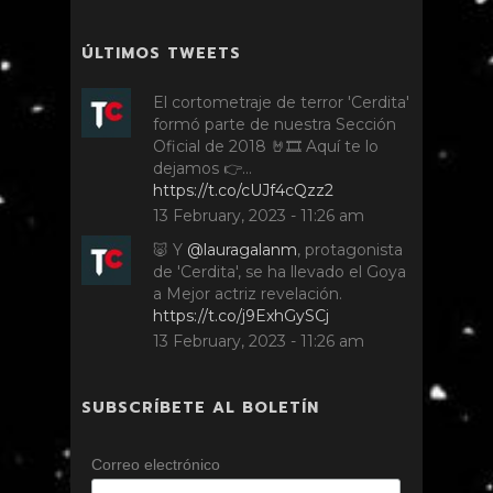
ÚLTIMOS TWEETS
El cortometraje de terror 'Cerdita'
formó parte de nuestra Sección
Oficial de 2018 🤘🎞️ Aquí te lo
dejamos 👉…
https://t.co/cUJf4cQzz2
13 February, 2023 - 11:26 am
🐷 Y
@lauragalanm
, protagonista
de 'Cerdita', se ha llevado el Goya
a Mejor actriz revelación.
https://t.co/j9ExhGySCj
13 February, 2023 - 11:26 am
SUBSCRÍBETE AL BOLETÍN
Correo electrónico