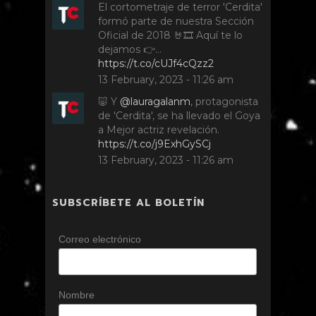
El cortometraje de terror 'Cerdita'
formó parte de nuestra Sección
Oficial de 2018 🤘🎞️ Aquí te lo
dejamos 👉…
https://t.co/cUJf4cQzz2
13 February, 2023 - 11:26 am
🐷 Y
@lauragalanm
, protagonista
de 'Cerdita', se ha llevado el Goya
a Mejor actriz revelación.
https://t.co/j9ExhGySCj
13 February, 2023 - 11:26 am
SUBSCRÍBETE AL BOLETÍN
Correo electrónico
Nombre