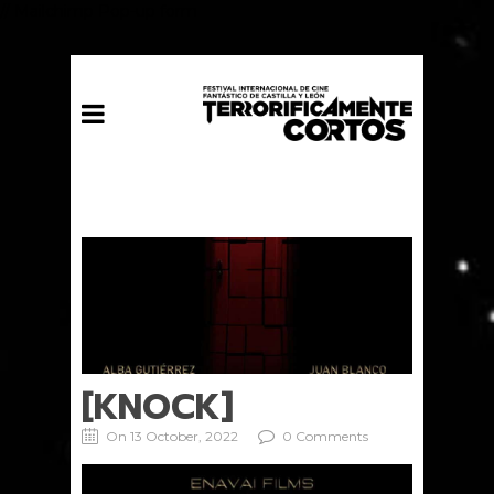
// Mailchimp Pop-up form
[KNOCK]
On 13 October, 2022
0 Comments