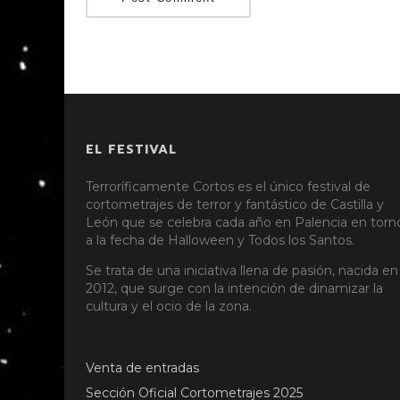
EL FESTIVAL
Terroríficamente Cortos es el único festival de
cortometrajes de terror y fantástico de Castilla y
León que se celebra cada año en Palencia en torn
a la fecha de Halloween y Todos los Santos.
Se trata de una iniciativa llena de pasión, nacida en
2012, que surge con la intención de dinamizar la
cultura y el ocio de la zona.
Venta de entradas
Sección Oficial Cortometrajes 2025