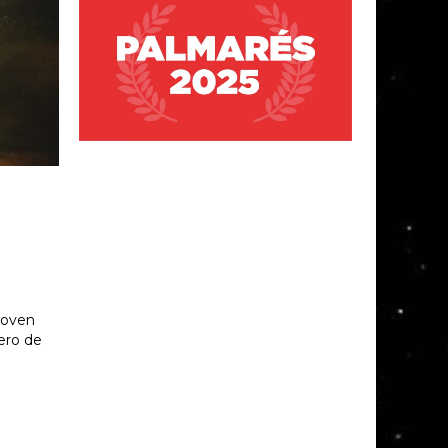
joven
ero de
o