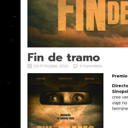
Fin de tramo
On 17 October, 2024
0 Comments
Premio
Direct
Sinops
cree ve
viaje no
termine