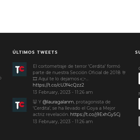
ÚLTIMOS TWEETS
S
El cortometraje de terror 'Cerdita' formó
parte de nuestra Sección Oficial de 2018 🤘
o
🎞️ Aquí te lo dejamos 👉…
https://t.co/cUJf4cQzz2
13 February, 2023 - 11:26 am
🐷 Y
@lauragalanm
, protagonista de
'Cerdita', se ha llevado el Goya a Mejor
actriz revelación.
https://t.co/j9ExhGySCj
13 February, 2023 - 11:26 am