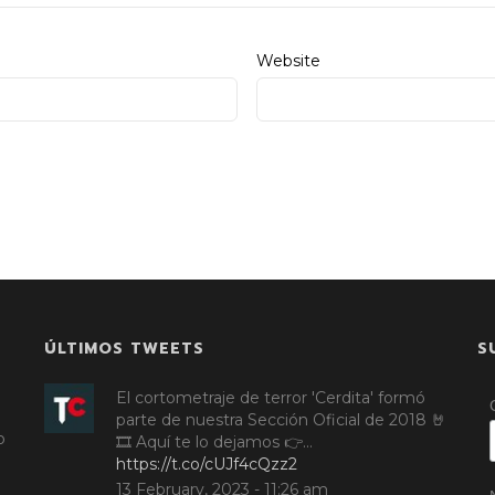
Website
ÚLTIMOS TWEETS
S
El cortometraje de terror 'Cerdita' formó
parte de nuestra Sección Oficial de 2018 🤘
o
🎞️ Aquí te lo dejamos 👉…
https://t.co/cUJf4cQzz2
13 February, 2023 - 11:26 am