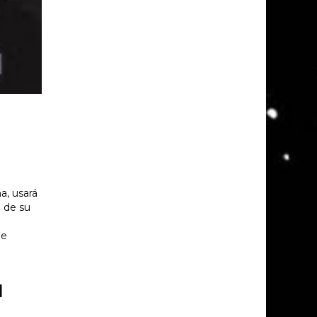
a, usará
a de su
le
l