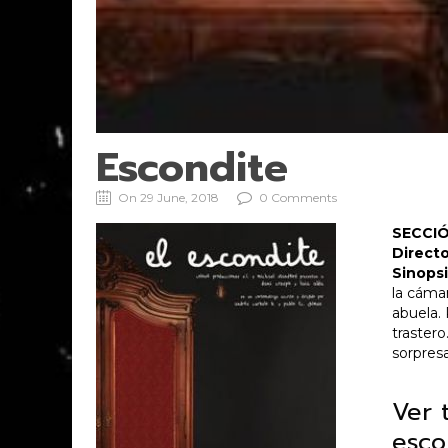
Escondite
On 29 June, 2018
0 Comments
SECCIÓ
Directo
Sinopsi
la cámar
abuela.
trastero
sorpresa
Ver 
esco