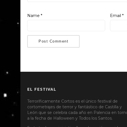
Name
*
Email
*
EL FESTIVAL
Terroríficamente Cortos es el único festival de
cortometrajes de terror y fantástico de Castilla y
León que se celebra cada año en Palencia en torn
a la fecha de Halloween y Todos los Santos.