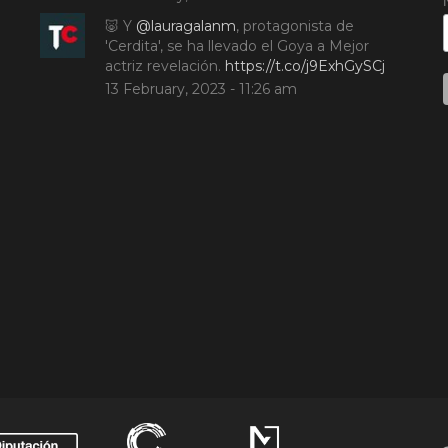
🐷 Y
@lauragalanm
, protagonista de
'Cerdita', se ha llevado el Goya a Mejor
actriz revelación.
https://t.co/j9ExhGySCj
13 February, 2023 - 11:26 am