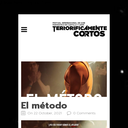
// Mailchimp Pop-up form
El método
On 22 October, 2021
0 Comments