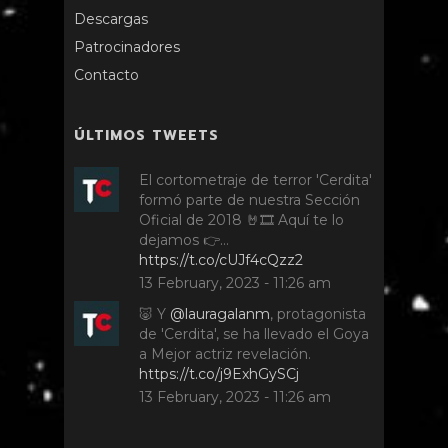
Descargas
Patrocinadores
Contacto
ÚLTIMOS TWEETS
El cortometraje de terror 'Cerdita'
formó parte de nuestra Sección
Oficial de 2018 🤘🎞️ Aquí te lo
dejamos 👉…
https://t.co/cUJf4cQzz2
13 February, 2023 - 11:26 am
🐷 Y
@lauragalanm
, protagonista
de 'Cerdita', se ha llevado el Goya
a Mejor actriz revelación.
https://t.co/j9ExhGySCj
13 February, 2023 - 11:26 am