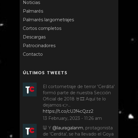
Noticias
Palmarés
Palmarés largometrajes
Cortos completos
Descargas
Patrocinadores
Contacto
ÚLTIMOS TWEETS
El cortometraje de terror 'Cerdita'
formó parte de nuestra Sección
Oficial de 2018 🤘🎞️ Aquí te lo
dejamos 👉…
https://t.co/cUJf4cQzz2
13 February, 2023 - 11:26 am
🐷 Y
@lauragalanm
, protagonista
de 'Cerdita', se ha llevado el Goya