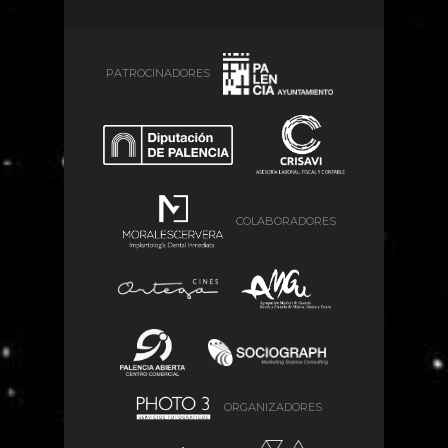
PATROCINADORES
COLABORADORES
ORGANIZADORES