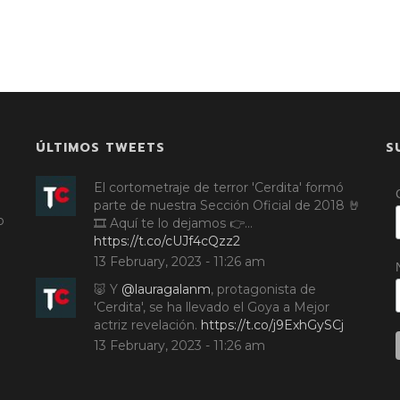
ÚLTIMOS TWEETS
S
El cortometraje de terror 'Cerdita' formó
parte de nuestra Sección Oficial de 2018 🤘
o
🎞️ Aquí te lo dejamos 👉…
https://t.co/cUJf4cQzz2
13 February, 2023 - 11:26 am
🐷 Y
@lauragalanm
, protagonista de
'Cerdita', se ha llevado el Goya a Mejor
actriz revelación.
https://t.co/j9ExhGySCj
13 February, 2023 - 11:26 am