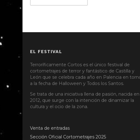
EL FESTIVAL
Terroríficamente Cortos es el único festival de
cortometrajes de terror y fantástico de Castilla y
León que se celebra cada año en Palencia en torn
a la fecha de Halloween y Todos los Santos.
Se trata de una iniciativa llena de pasión, nacida en
2012, que surge con la intención de dinamizar la
cultura y el ocio de la zona.
Venta de entradas
Sección Oficial Cortometrajes 2025