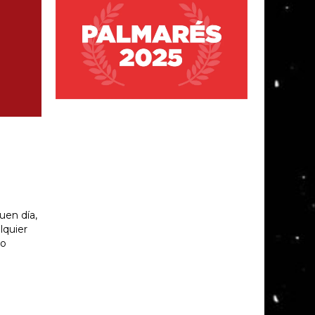
uen día,
lquier
mo