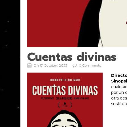
Cuentas divinas
On 17 October, 2023
0 Comments
Directo
Sinopsi
cualqui
por un 
otra de
sustitut