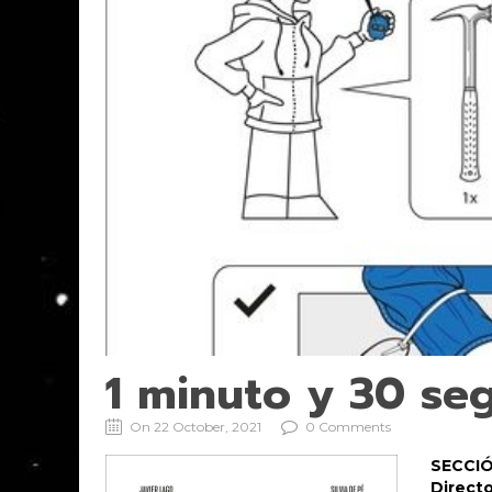
1 minuto y 30 se
On 22 October, 2021
0 Comments
SECCIÓ
Directo