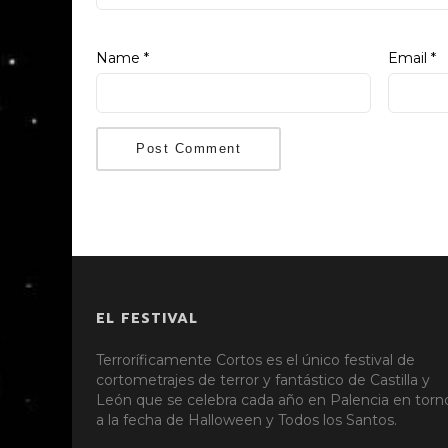
Name
*
Email
*
EL FESTIVAL
Terroríficamente Cortos es el único festival de
cortometrajes de terror y fantástico de Castilla y
León que se celebra cada año en Palencia en torn
a la fecha de Halloween y Todos los Santos.