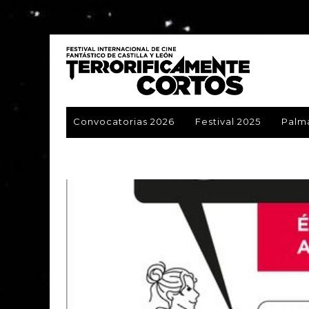
// Mailchimp Pop-up form
Convocatorias 2026
Festival 2025
Palm