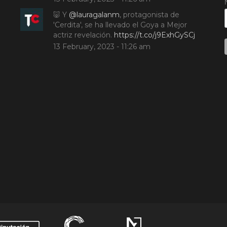
🐷 Y
@lauragalanm
, protagonista de
'Cerdita', se ha llevado el Goya a Mejor
actriz revelación.
https://t.co/j9ExhGySCj
13 February, 2023 - 11:26 am