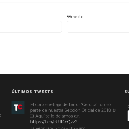
Website
ÚLTIMOS TWEETS
S
El cortometraje de terror 'Cerdita' formó
parte de nuestra Sección Oficial de 2018 🤘
o
🎞️ Aquí te lo dejamos 👉…
https://t.co/cUJf4cQzz2
13 February, 2023 - 11:26 am