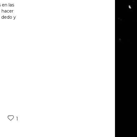
 en las
e hacer
n dedo y
1