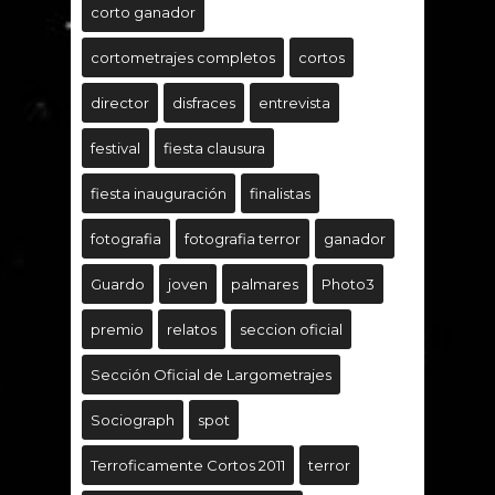
corto ganador
cortometrajes completos
cortos
director
disfraces
entrevista
festival
fiesta clausura
fiesta inauguración
finalistas
fotografia
fotografia terror
ganador
Guardo
joven
palmares
Photo3
premio
relatos
seccion oficial
Sección Oficial de Largometrajes
Sociograph
spot
Terroficamente Cortos 2011
terror