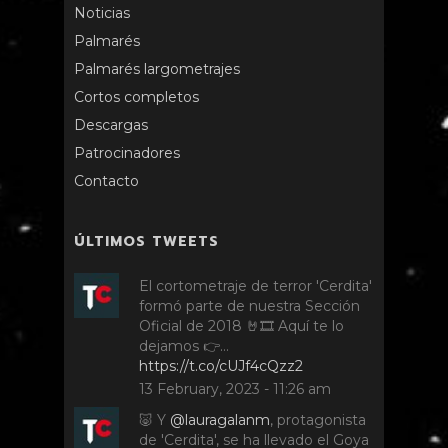
Noticias
Palmarés
Palmarés largometrajes
Cortos completos
Descargas
Patrocinadores
Contacto
ÚLTIMOS TWEETS
El cortometraje de terror 'Cerdita'
formó parte de nuestra Sección
Oficial de 2018 🤘🎞️ Aquí te lo
dejamos 👉…
https://t.co/cUJf4cQzz2
13 February, 2023 - 11:26 am
🐷 Y
@lauragalanm
, protagonista
de 'Cerdita', se ha llevado el Goya