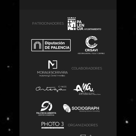
PATROCINADORES
COLABORADORES
ORGANIZADORES