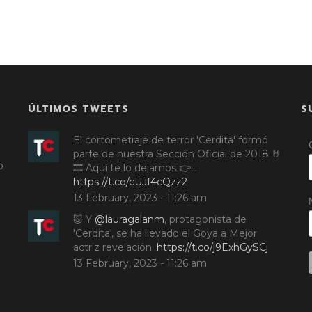
ÚLTIMOS TWEETS
S
El cortometraje de terror 'Cerdita' formó
parte de nuestra Sección Oficial de 2018 🤘
o
🎞️ Aquí te lo dejamos 👉…
https://t.co/cUJf4cQzz2
13 February, 2023 - 11:26 am
🐷 Y
@lauragalanm
, protagonista de
'Cerdita', se ha llevado el Goya a Mejor
actriz revelación.
https://t.co/j9ExhGySCj
13 February, 2023 - 11:26 am