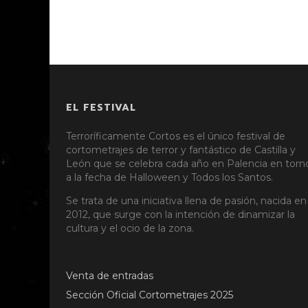
EL FESTIVAL
Terroríficamente Cortos es el único festival de
cortometrajes de terror y fantástico de Castilla y
León que se celebra cada año en Palencia en torn
a la fecha de Halloween y Todos los Santos.
Se trata de una iniciativa llena de pasión, nacida en
2012, que surge con la intención de dinamizar la
cultura y el ocio de la zona.
Venta de entradas
Sección Oficial Cortometrajes 2025