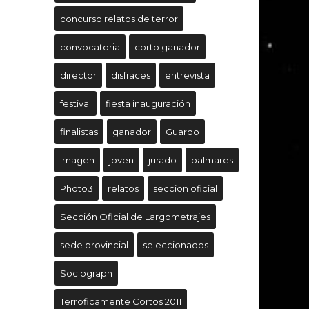
concurso relatos de terror
convocatoria
corto ganador
director
disfraces
entrevista
festival
fiesta inauguración
finalistas
ganador
Guardo
imagen
joven
jurado
palmares
Photo3
relatos
seccion oficial
Sección Oficial de Largometrajes
sede provincial
seleccionados
Sociograph
Terroficamente Cortos 2011